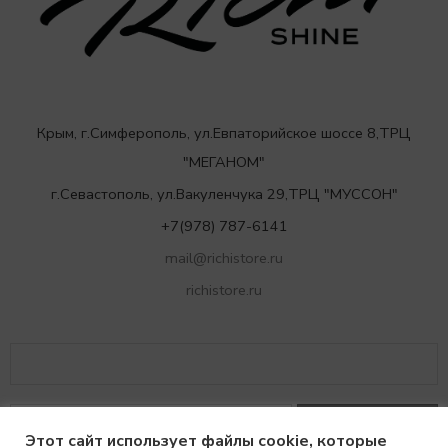
Крым, г.Симферополь, ул.Евпаторийское шоссе 8,ТРЦ
"МЕГАНОМ"
г.Севастополь, ул.Вакуленчука 29,ТРЦ "МУССОН"
+7(978) 787-6141
mail@richistore.ru
richistore.ru
Этот сайт использует файлы cookie, которые