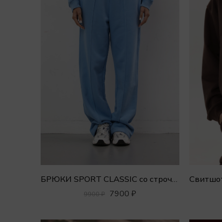
БРЮКИ SPORT CLASSIC со строчкой
7900
₽
9900
₽