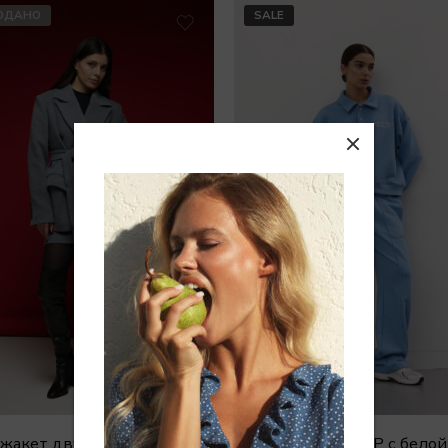
ОДАНО
SALE
Пальто-жакет двубортный из кашемира