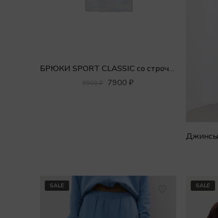
БРЮКИ SPORT CLASSIC со строчкой
7900
₽
9900
₽
SALE
SALE