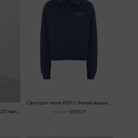
Свитшот поло RSP с белой вышивкой
Платье 750 SLIM MAXI HOOD капюшоном
6900
₽
9900
₽