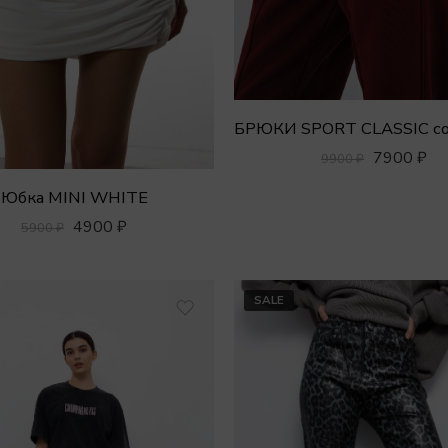
7900
₽
9900
₽
Юбка MINI WHITE
4900
₽
5900
₽
SALE