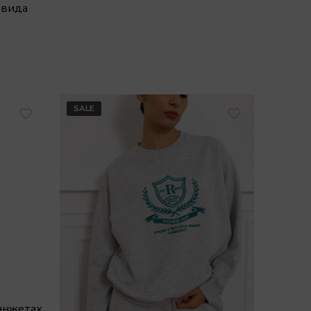
твида
SALE
анжетах