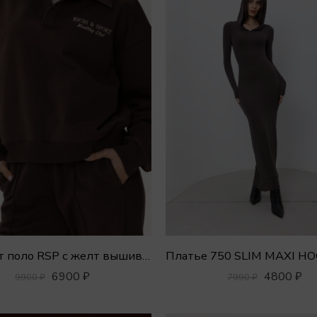
Свитшот поло RSP с желт вышивкой
6900
₽
4800
₽
9900
₽
7990
₽