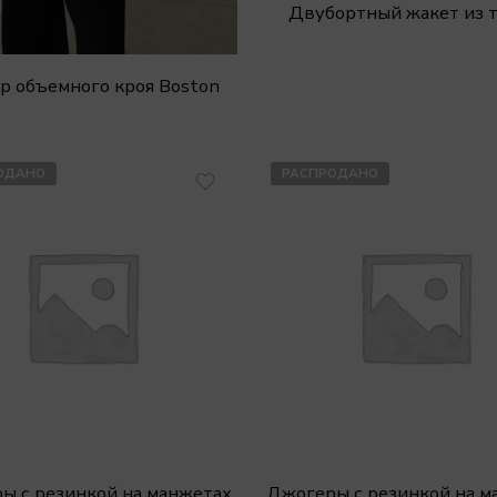
Двубортный жакет из 
р объемного кроя Boston
ОДАНО
РАСПРОДАНО
ы с резинкой на манжетах
Джогеры с резинкой на м