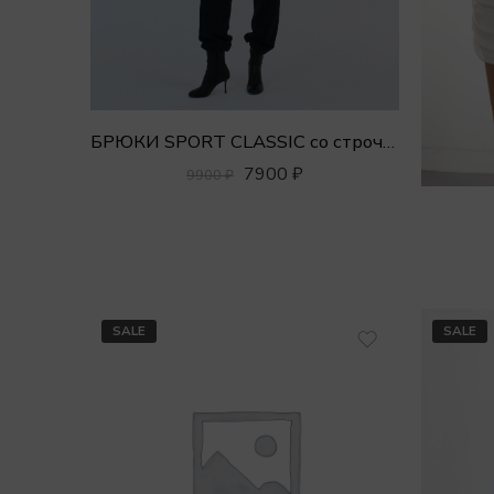
БРЮКИ SPORT CLASSIC со строчкой
7900
₽
9900
₽
SALE
SALE