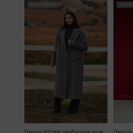
РАСПРОДАНО
РАСПР
Пальто MIDAXI двубортное из кашемира