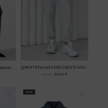
Джинсы MOM SLIM с леопардовым принтом
ДЖОГГЕРЫ ИЗ СМЕСОВОГО ХЛОПКА
6900
₽
9900
₽
SALE