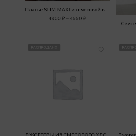
Платье SLIM MAXI из смесовой вискозы
4900
₽
–
4990
₽
Свите
РАСПРОДАНО
РАСПР
ДЖОГГЕРЫ ИЗ СМЕСОВОГО ХЛОПКА
Джогер