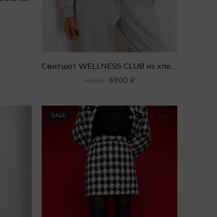
Свитшот WELLNESS CLUB из хлопка с вышивкой
6900
₽
9900
₽
SALE