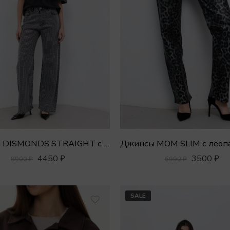
Джинсы DISMONDS STRAIGHT c кисталлами
4450
₽
3500
₽
8900
₽
6990
₽
SALE