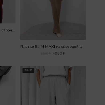
БРЮКИ SPORT CLASSIC со строчкой
Платье SLIM MAXI из смесовой вискозы
4990
₽
5990
₽
SALE