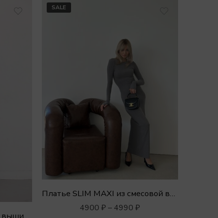
SALE
Платье SLIM MAXI из смесовой вискозы
4900
₽
–
4990
₽
Свитшот поло RSP с белой вышивкой