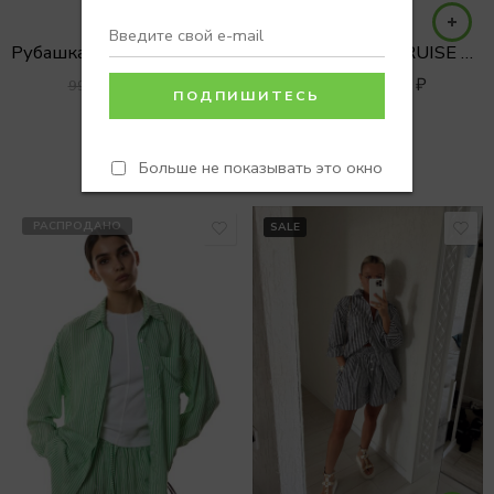
Рубашка 11621 CRUISE в полоску
Рубашка 11621 CRUISE полоска
6900
₽
6900
₽
9900
₽
9900
₽
one
one
Больше не показывать это окно
РАСПРОДАНО
SALE