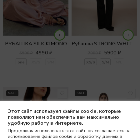
РУБАШКА SILK KIMONO
Рубашка STRONG WHITE с акцентными плечами
4990
₽
5900
₽
6990
₽
7900
₽
one
XS/S
S/M
XS/S
S/M
M/L
SALE
SALE
Этот сайт использует файлы cookie, которые
позволяют нам обеспечить вам максимально
удобную работу в Интернете.
Продолжая использовать этот сайт, вы соглашаетесь на
использование файлов cookie и обработку данных в