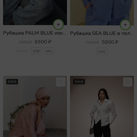
Рубашка PALM BLUE изо льна и вискозы
Рубашка SEA BLUE в полоску
6900
₽
5900
₽
9900
₽
7900
₽
XS/S
S/M
M/L
one
SALE
SALE