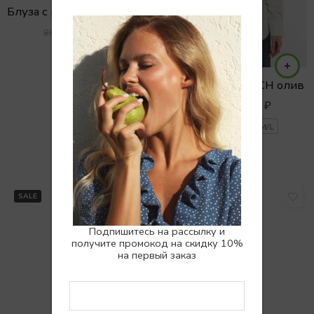
Блуза с рюшами из шелкового тенсела
6900
₽
8900
₽
S/M
Рубашка 104 MNCH олив
4500
₽
6500
₽
XS/S
S/M
M/L
SALE
SALE
Подпишитесь на рассылку и
получите промокод на скидку 10%
на первый заказ