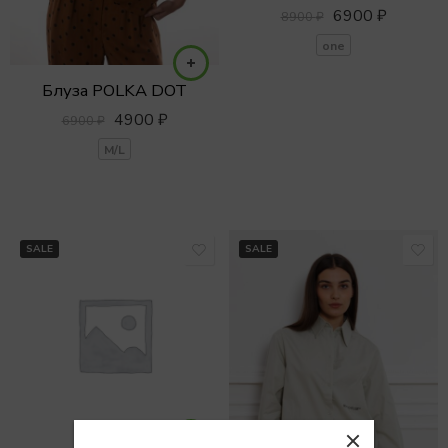
6900
₽
8900
₽
one
Блуза POLKA DOT
4900
₽
6900
₽
M/L
SALE
SALE