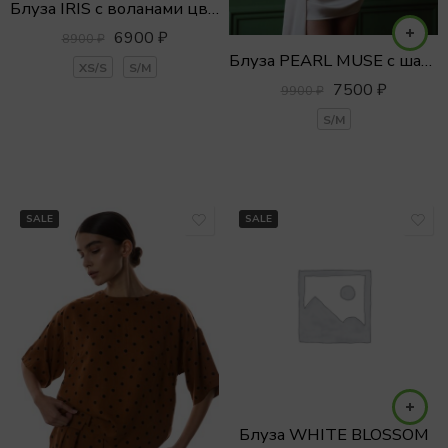
Блуза IRIS с воланами цветочный принт
6900
₽
8900
₽
Блуза PEARL MUSE с шарфом
XS/S
S/M
7500
₽
9900
₽
S/M
SALE
SALE
Блуза WHITE BLOSSOM