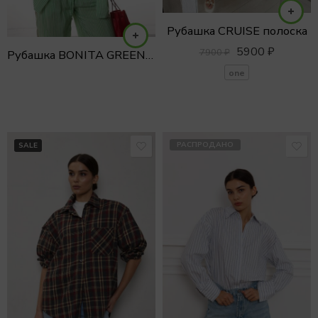
Рубашка CRUISE полоска
5900
₽
7900
₽
Рубашка BONITA GREEN с вышивкой
one
РАСПРОДАНО
SALE