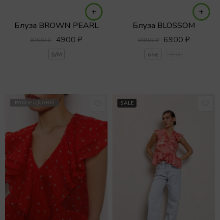
Блуза BROWN PEARL
Блуза BLOSSOM
4900
₽
6900
₽
6900
₽
8900
₽
S/M
one
S/M
РАСПРОДАНО
SALE