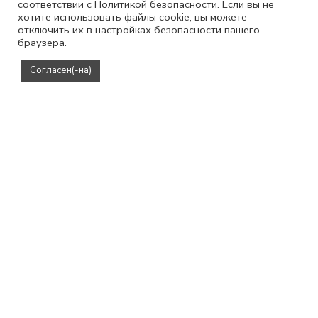
соответствии с Политикой безопасности. Если вы не
хотите использовать файлы cookie, вы можете
отключить их в настройках безопасности вашего
браузера.
Согласен(-на)
Рубашка STRONG с акцентными плечами в клетку
Рубашка STRONG с акцентными плечами в мелкую клетку
5900
₽
5900
₽
7900
₽
7900
₽
XS/S
S/M
XS/S
S/M
M/L
SALE
SALE