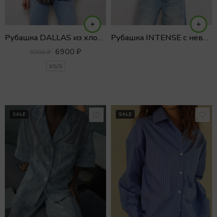
Рубашка DALLAS из хлопка
Рубашка INTENSE с невидимыми пуговицами
6900
₽
8900
₽
XS/S
SALE
SALE