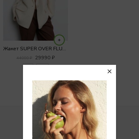
Жакет SUPER OVER FLUFFY с акцентным плечом
29990
₽
44000
₽
S/M
XS/S