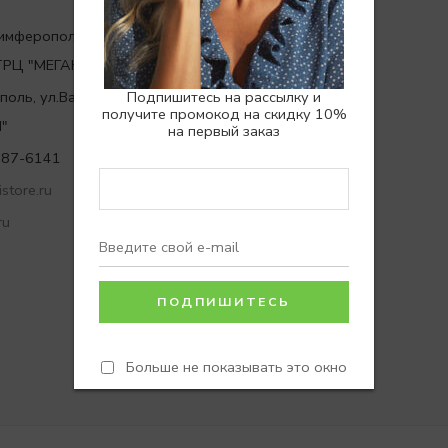
Симферополь, ул.Евпаторийское
,ТРЦ "МЕГАНОМ"
Подпишитесь на рассылку и
ополь, ул.Вакуленчука 29,ТРЦ
получите промокод на скидку 10%
"
на первый заказ
787-6141
store.ru
ru
Больше не показывать это окно