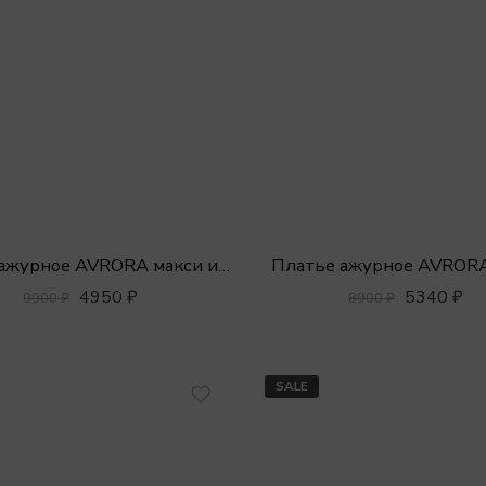
Платье ажурное AVROR
Платье ажурное AVRORA макси из хлопка с открытой спиной
5340
₽
4950
₽
8900
₽
9900
₽
SALE