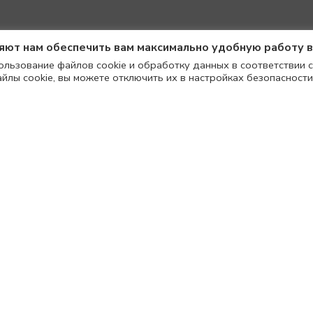
ляют нам обеспечить вам максимально удобную работу 
ользование файлов cookie и обработку данных в соответствии с
айлы cookie, вы можете отключить их в настройках безопасности
ТОП BANDO MILK
ТОП CORSICA КРО
2900
₽
2900
₽
4900
₽
4900
₽