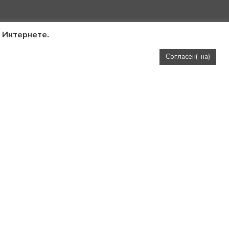
в Интернете.
Согласен(-на)
Топ MARYSIA MILK
3900
₽
5900
₽
ШЕ