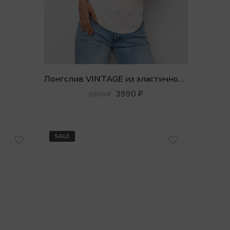
Лонгслив VINTAGE из эластичной вискозы
3990
₽
5990
₽
SALE