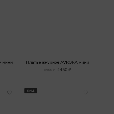
A мини
Платье ажурное AVRORA мини
4450
₽
8900
₽
SALE