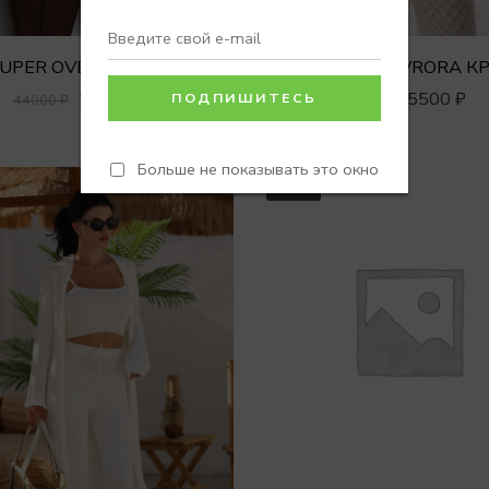
Жакет SUPER OVER FLUFFY с акцентным плечом
КАРДИГАН AVRORA К
29990
₽
5500
₽
44000
₽
7500
₽
Больше не показывать это окно
SALE