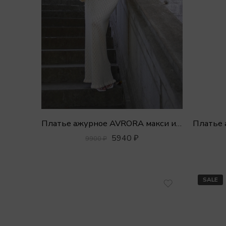
Платье ажурное AVRORA макси из хлопка с открытой спиной
5940
₽
9900
₽
SALE