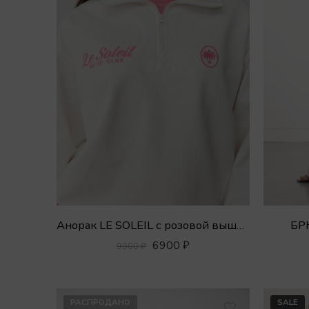
Анорак LE SOLEIL с розовой вышивкой
БР
6900
₽
9900
₽
РАСПРОДАНО
SALE