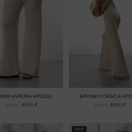
ЮКИ AVRORA КРОШЕ
БРЮКИ CORSICA КР
4500
₽
4900
₽
5500
₽
6900
₽
SALE