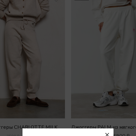
геры CHARLOTTE MILK
5500
₽
6900
₽