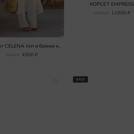
КОРСЕТ EMPRESS
11900
₽
15900
₽
Комплект CELENA топ и брюки из вискозы
4500
₽
5500
₽
SALE