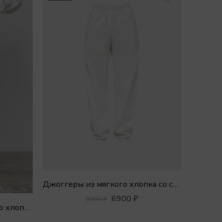
Джоггеры из мягкого хлопка со строчкой
6900
₽
9900
₽
Джоггеры PALM из мягкого хлопка с вышивкой роз