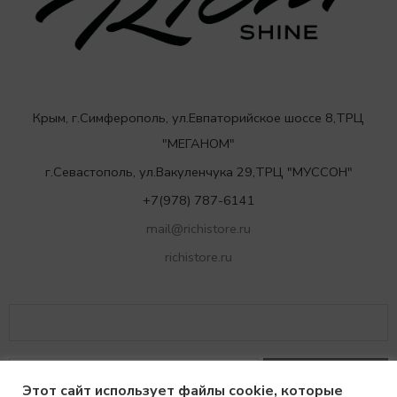
Крым, г.Симферополь, ул.Евпаторийское шоссе 8,ТРЦ
"МЕГАНОМ"
г.Севастополь, ул.Вакуленчука 29,ТРЦ "МУССОН"
+7(978) 787-6141
mail@richistore.ru
richistore.ru
Этот сайт использует файлы cookie, которые