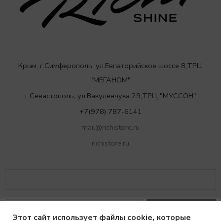
Крым, г.Симферополь, ул.Евпаторийское шоссе 8,ТРЦ
"МЕГАНОМ"
г.Севастополь, ул.Вакуленчука 29,ТРЦ "МУССОН"
+7(978) 787-6141
mail@richistore.ru
richistore.ru
Этот сайт использует файлы cookie, которые