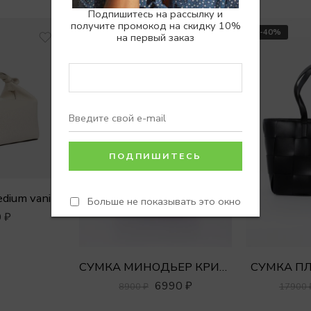
Подпишитесь на рассылку и
получите промокод на скидку 10%
-21%
-40%
на первый заказ
dium vanilla
Больше не показывать это окно
0
₽
СУМКА МИНОДЬЕР КРИСТАЛЛЫ
СУМКА ПЛ
6990
₽
8900
₽
17900