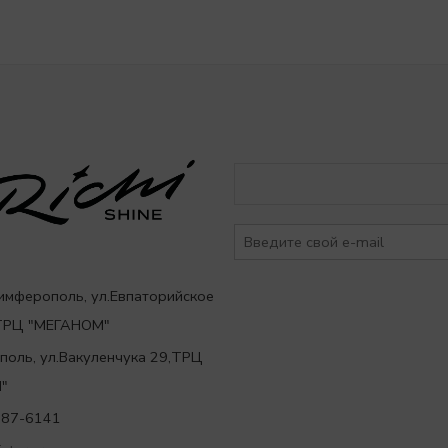
Симферополь, ул.Евпаторийское
,ТРЦ "МЕГАНОМ"
ополь, ул.Вакуленчука 29,ТРЦ
"
787-6141