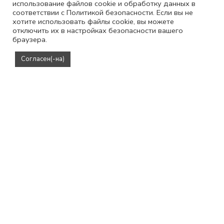
использование файлов cookie и обработку данных в
7500
₽
соответствии с Политикой безопасности. Если вы не
9900
₽
хотите использовать файлы cookie, вы можете
отключить их в настройках безопасности вашего
браузера.
Согласен(-на)
-18%
-18%
Сумка полукгрулая мини с круглым замком и клапаном
Сумка полукгрулая мини с круглым замком и клапаном