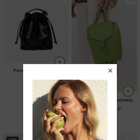
Рюкзак ALMA coal
24500
₽
Рюкзак среднего размера с клапаном
7900
₽
9900
₽
-24%