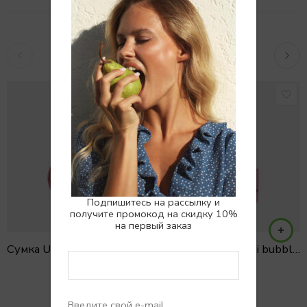
Похожие товары
Подпишитесь на рассылку и
получите промокод на скидку 10%
на первый заказ
Сумка UNE FEMME mini lipstick
Сумка ADELLE mini bubblegum
22700
₽
18700
₽