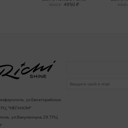
4950
₽
9900
₽
9900
Симферополь, ул.Евпаторийское
,ТРЦ "МЕГАНОМ"
ополь, ул.Вакуленчука 29,ТРЦ
"