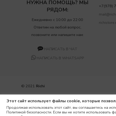
НУЖНА ПОМОЩЬ? МЫ
+7(978) 
РЯДОМ:
mail@richi
Ежедневно с 10:00 до 22:00
richistore.
Ответим на любой вопрос,
позвоните или напишите нам:
НАПИСАТЬ В ЧАТ
НАПИСАТЬ В WHATSAPP
© 2021
Richi
Этот сайт использует файлы cookie, которые позво
Продолжая использовать этот сайт, вы соглашаетесь на исп
Политикой безопасности. Если вы не хотите использовать ф