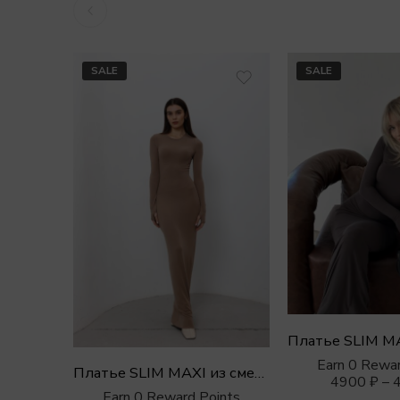
SALE
SALE
Earn 0 Rewar
Платье SLIM MAXI из смесовой вискозы
4900
₽
–
Earn 0 Reward Points