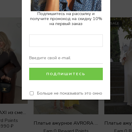
Похожие товары
Подпишитесь на рассылку и
получите промокод на скидку 10%
на первый заказ
SALE
SALE
Больше не показывать это окно
Платье SLIM MAXI из смесовой вискозы
d Points
Платье ажурное AVRORA макси из хлопка с открытой спиной
4990
₽
Earn 0 Reward Points
Earn 0 