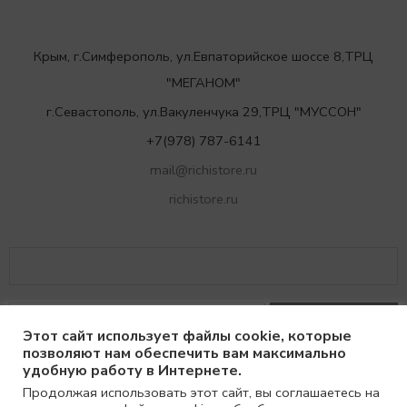
Крым, г.Симферополь, ул.Евпаторийское шоссе 8,ТРЦ
"МЕГАНОМ"
г.Севастополь, ул.Вакуленчука 29,ТРЦ "МУССОН"
+7(978) 787-6141
mail@richistore.ru
richistore.ru
Этот сайт использует файлы cookie, которые
позволяют нам обеспечить вам максимально
удобную работу в Интернете.
Продолжая использовать этот сайт, вы соглашаетесь на