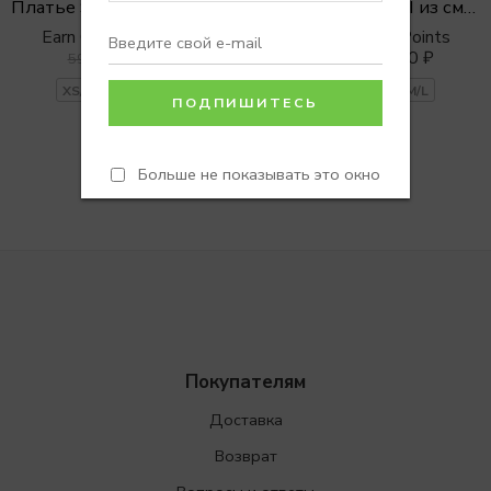
Платье SLIM MAXI из смесовой вискозы
Платье SLIM MAXI из смесовой вискозы
Earn 0 Reward Points
Earn 0 Reward Points
4990
₽
4900
₽
–
4990
₽
5990
₽
XS/S
S/M
M/L
XS/S
S/M
M/L
Больше не показывать это окно
Покупателям
Доставка
Возврат