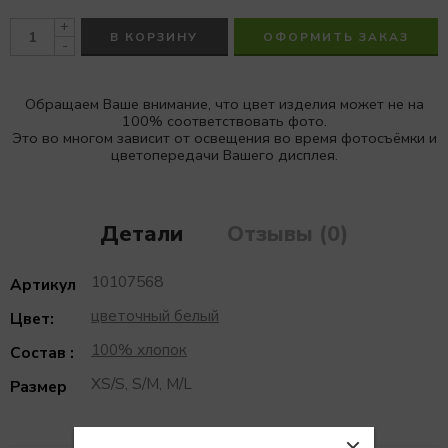
+
В КОРЗИНУ
ОФОРМИТЬ ЗАКАЗ
-
Обращаем Ваше внимание, что цвет изделия может не на
100% соответствовать фото.
Это во многом зависит от освещения во время фотосъёмки и
цветопередачи Вашего дисплея.
Детали
Отзывы (0)
10107568
Артикул
цветочный белый
Цвет:
100% хлопок
Состав :
XS/S, S/M, M/L
Размер