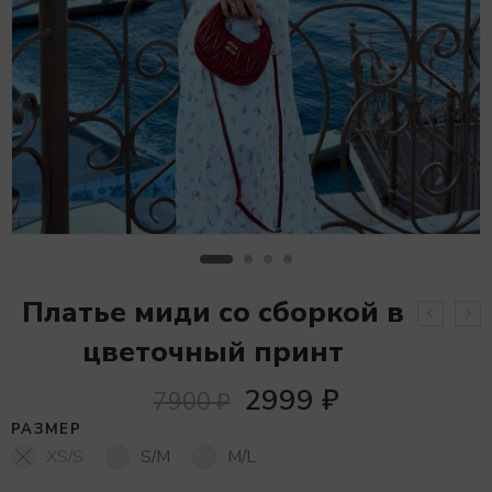
Платье миди со сборкой в
цветочный принт
2999
₽
7900
₽
РАЗМЕР
XS/S
S/M
M/L