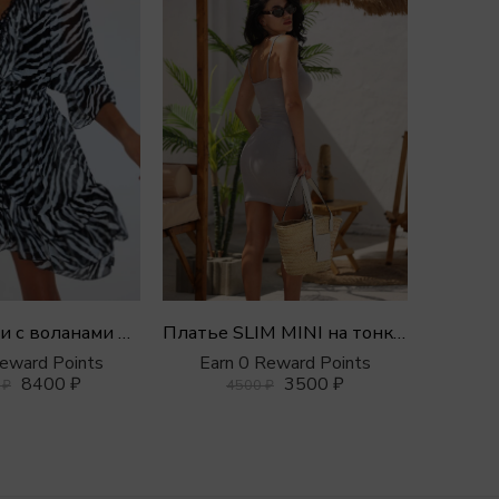
Платье SLIM MINI на тонких бретелях
Платье мини с воланами из шифона
Earn 0 Reward Points
Reward Points
Ear
3500
₽
8400
₽
4500
₽
0
₽
1