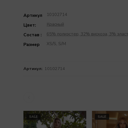
10102714
Артикул
Красный
Цвет:
65% полиэстер, 32% вискоза, 3% элас
Состав :
XS/S, S/M
Размер
Артикул:
10102714
SALE
SALE