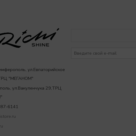
Симферополь, ул.Евпаторийское
,ТРЦ "МЕГАНОМ"
ополь, ул.Вакуленчука 29,ТРЦ
"
787-6141
store.ru
ru