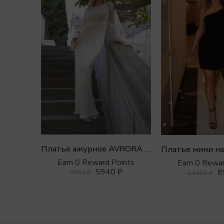
Платье ажурное AVRORA макси из хлопка с открытой спиной
Платье мини на
Earn 0 Reward Points
Earn 0 Rewar
5940
₽
8
9900
₽
14900
₽