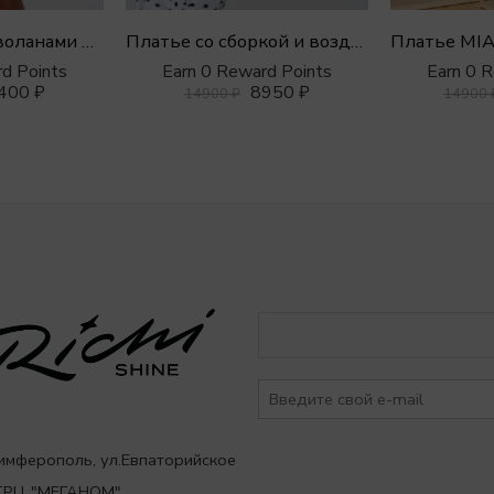
Платье мини с воланами из шифона
Платье со сборкой и воздушным рукавом в горошек
Earn 0 
d Points
Earn 0 Reward Points
400
₽
8950
₽
14900
14900
₽
Симферополь, ул.Евпаторийское
,ТРЦ "МЕГАНОМ"