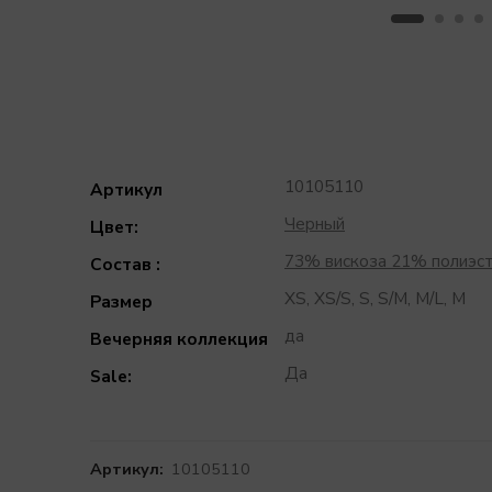
10105110
Артикул
Черный
Цвет:
73% вискоза 21% полиэс
Состав :
XS, XS/S, S, S/M, M/L, M
Размер
да
Вечерняя коллекция
Да
Sale:
Артикул:
10105110