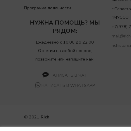
Программа лояльности
г.Севаст
"МУССОН
НУЖНА ПОМОЩЬ? МЫ
+7(978) 
РЯДОМ:
mail@richi
Ежедневно с 10:00 до 22:00
richistore.
Ответим на любой вопрос,
позвоните или напишите нам:
НАПИСАТЬ В ЧАТ
НАПИСАТЬ В WHATSAPP
© 2021
Richi