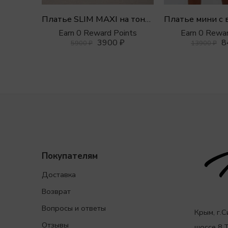
Платье SLIM MAXI на тонких бретелях
Earn 0 Reward Points
Earn 0 Rewar
3900
₽
8
5900
₽
13900
₽
Покупателям
Доставка
Возврат
Вопросы и ответы
Крым, г.
Отзывы
шоссе 8