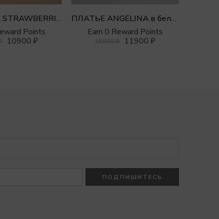
Платье MIA STRAWBERRIES в бельевом стиле
ПЛАТЬЕ ANGELINA в бельевом стиле с длинным рукавом
Reward Points
Earn 0 Reward Points
Ear
10900
₽
11900
₽
₽
15900
₽