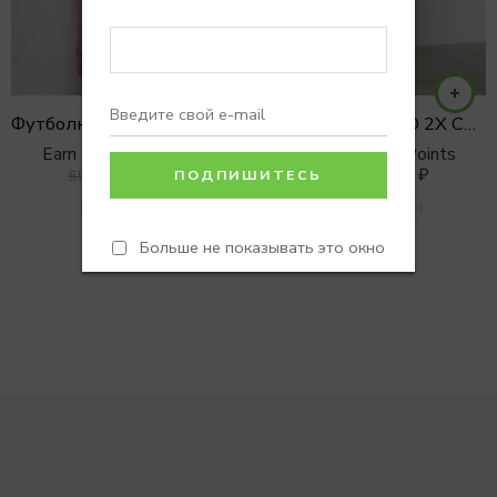
Футболка с кристаллами BLOOMING бел
ФУТБОЛКА INSPO 2X СТОРОННЯЯ
Earn 0 Reward Points
Earn 0 Reward Points
2750
₽
4500
₽
5500
₽
5500
₽
S/M
XS/S
L
M/L
S
Больше не показывать это окно