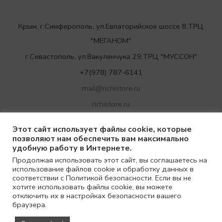
Крым, г.Симферополь, ул.Евпаторийское шоссе 8,ТРЦ
"МЕГАНОМ"
г.Севастополь, ул.Вакуленчука 29,ТРЦ "МУССОН"
+7(978) 787-6141
mail@richistore.ru
richistore.ru
Этот сайт использует файлы cookie, которые
позволяют нам обеспечить вам максимально
удобную работу в Интернете.
Продолжая использовать этот сайт, вы соглашаетесь на
использование файлов cookie и обработку данных в
соответствии с Политикой безопасности. Если вы не
хотите использовать файлы cookie, вы можете
отключить их в настройках безопасности вашего
браузера.