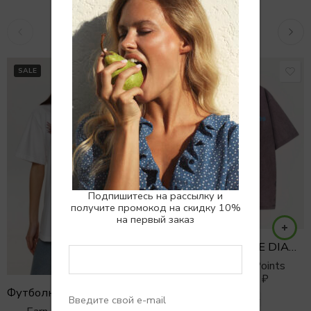
Похожие товары
SALE
SALE
Подпишитесь на рассылку и
получите промокод на скидку 10%
на первый заказ
Футболка VINTAGE DIAMONDS с голубым принтом
Earn 0 Reward Points
4500
₽
5500
₽
Футболка ROCK EAGLE бел
XS/S
S/M