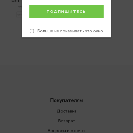
Earn 0 Reward Points
4500
₽
6500
₽
XS
S
M
L
Больше не показывать это окно
Покупателям
Доставка
Возврат
Вопросы и ответы