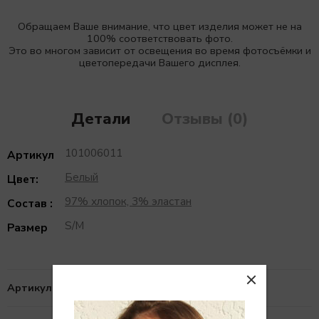
Обращаем Ваше внимание, что цвет изделия может не на
100% соответствовать фото.
Это во многом зависит от освещения во время фотосъёмки и
цветопередачи Вашего дисплея.
Детали
Отзывы (0)
101006011
Артикул
Белый
Цвет:
97% хлопок, 3% эластан
Состав :
S/M
Размер
Артикул:
101006011