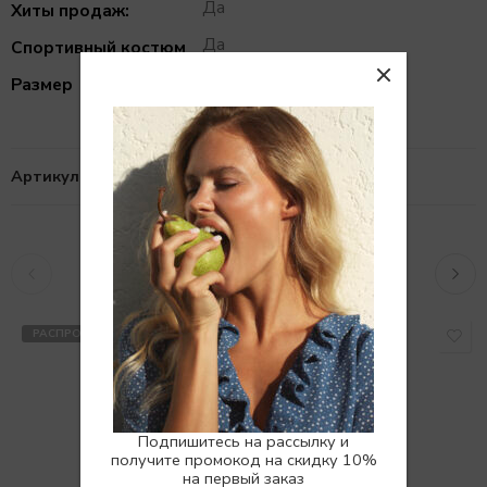
Да
Хиты продаж:
Да
Спортивный костюм
L, M/L, S, XS
Размер
Артикул:
101027062
Похожие товары
РАСПРОДАНО
SALE
Подпишитесь на рассылку и
получите промокод на скидку 10%
на первый заказ