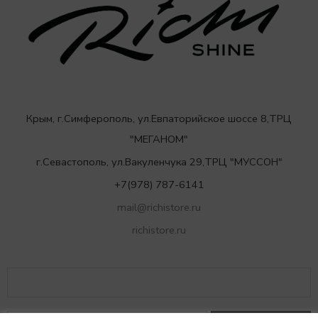
Крым, г.Симферополь, ул.Евпаторийское шоссе 8,ТРЦ
"МЕГАНОМ"
г.Севастополь, ул.Вакуленчука 29,ТРЦ "МУССОН"
+7(978) 787-6141
mail@richistore.ru
richistore.ru