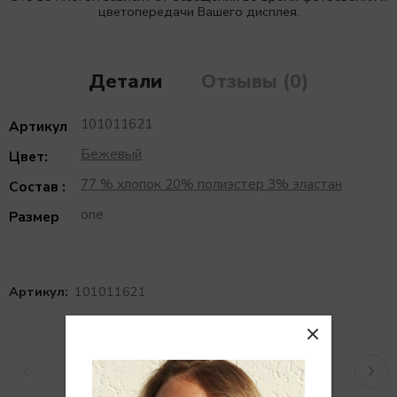
цветопередачи Вашего дисплея.
Детали
Отзывы (0)
101011621
Артикул
Бежевый
Цвет:
77 % хлопок 20% полиэстер 3% эластан
Состав :
one
Размер
Артикул:
101011621
Похожие товары