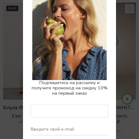
SALE
SALE
Подпишитесь на рассылку и
получите промокод на скидку 10%
на первый заказ
Блуза IRIS с воланами из воздушного тенсела
Рубашка STRONG WHITE с акцентными плечами
Earn 0 Reward Points
Earn 0 Reward Points
6900
₽
5900
₽
8900
₽
7900
₽
XS/S
S/M
XS/S
S/M
M/L