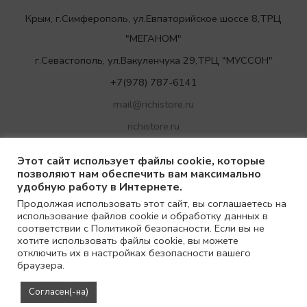
Крым, г.Симферополь, ул.Евпаторийское шоссе 8,ТРЦ
"МЕГАНОМ"
г.Севастополь, ул.Вакуленчука 29,ТРЦ "МУССОН"
+7(978) 787-6141
mail@richistore.ru
richistore.ru
Этот сайт использует файлы cookie, которые
позволяют нам обеспечить вам максимально
удобную работу в Интернете.
Продолжая использовать этот сайт, вы соглашаетесь на
использование файлов cookie и обработку данных в
соответствии с Политикой безопасности. Если вы не
хотите использовать файлы cookie, вы можете
отключить их в настройках безопасности вашего
браузера.
Согласен(-на)
© 2021
Richi