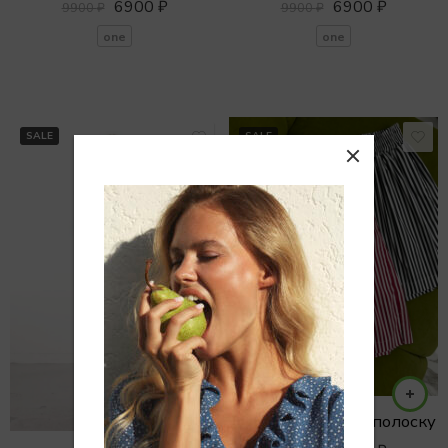
6900
₽
6900
₽
9900
₽
9900
₽
one
one
SALE
SALE
Шорты CRUISE в полоску