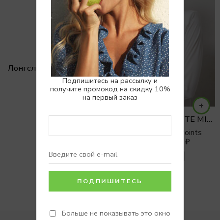
Лонгслив SLIM VINTAGE
Подпишитесь на рассылку и
получите промокод на скидку 10%
на первый заказ
ВОДОЛАЗКА WHITE MIST
Earn 0 Reward Points
4900
₽
5900
₽
XS/S
S/M
Больше не показывать это окно