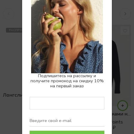
Похожие товары
РАСПРОДАНО
SALE
Подпишитесь на рассылку и
получите промокод на скидку 10%
на первый заказ
Лонгслив с акцентным низом
Водолазка с пуговками на рукавах из вискозы
Earn 0 Reward Points
3900
₽
5000
₽