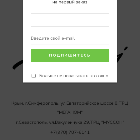
на первый заказ
позвоните или напишите нам:
НАПИСАТЬ В ЧАТ
НАПИСАТЬ В WHATSAPP
Больше не показывать это окно
Крым, г.Симферополь, ул.Евпаторийское шоссе 8,ТРЦ
"МЕГАНОМ"
г.Севастополь, ул.Вакуленчука 29,ТРЦ "МУССОН"
+7(978) 787-6141