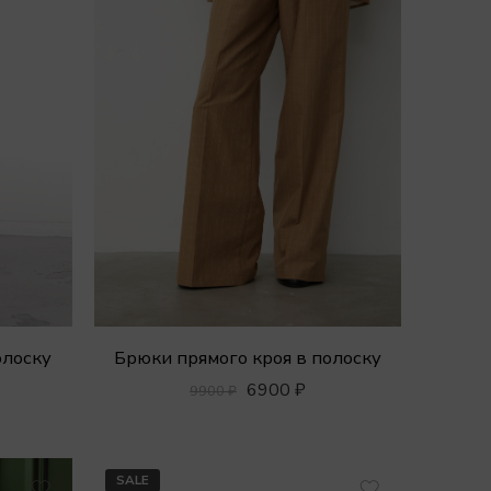
олоску
Брюки прямого кроя в полоску
6900
₽
9900
₽
SALE