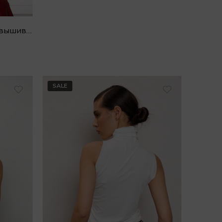
Рубашка BONITA GREEN с вышивкой
SALE