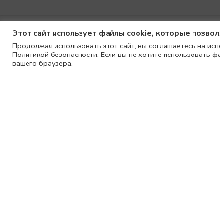
Этот сайт использует файлы cookie, которые позво
Продолжая использовать этот сайт, вы соглашаетесь на исп
Политикой безопасности. Если вы не хотите использовать ф
вашего браузера.
Покупателям
Доставка
Возврат
Вопросы и ответы
Крым, г.
Отзывы
шоссе 8
Программа лояльности
г.Севаст
"МУССОН
НУЖНА ПОМОЩЬ? МЫ
+7(978) 
РЯДОМ:
mail@richi
Ежедневно с 10:00 до 22:00