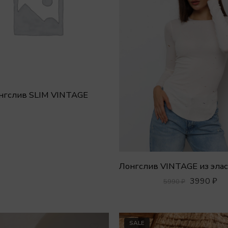
нгслив SLIM VINTAGE
3990
₽
5990
₽
SALE