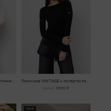
Лонгслив VINTAGE из эластичной вискозы
Лонгслив VINTAGE с потертостями
3990
₽
5990
₽
SALE