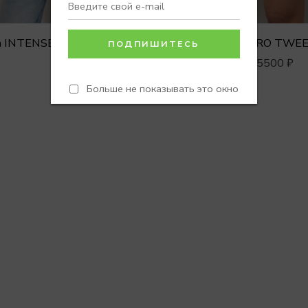
Рубашка INTENSE с невидимыми пуговицами
5500
₽
6500
₽
Больше не показывать это окно