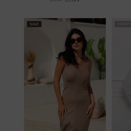
5990
₽
SALE
РАСПР