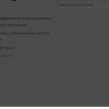
Симферополь, ул.Евпаторийское
,ТРЦ "МЕГАНОМ"
ополь, ул.Вакуленчука 29,ТРЦ
"
787-6141
store.ru
ru