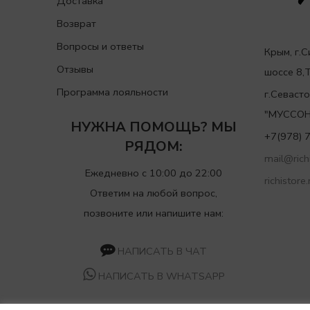
Доставка
Возврат
Вопросы и ответы
Крым, г.
Отзывы
шоссе 8
Программа лояльности
г.Севаст
"МУССОН
НУЖНА ПОМОЩЬ? МЫ
+7(978) 
РЯДОМ:
mail@richi
Ежедневно с 10:00 до 22:00
richistore.
Ответим на любой вопрос,
позвоните или напишите нам:
НАПИСАТЬ В ЧАТ
НАПИСАТЬ В WHATSAPP