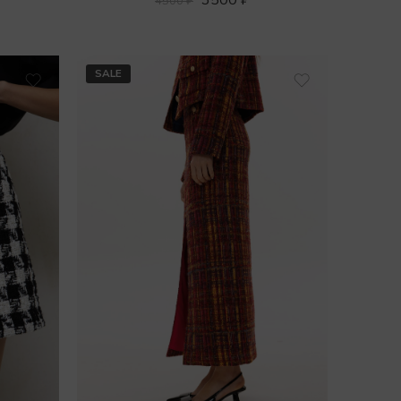
4500
₽
SALE