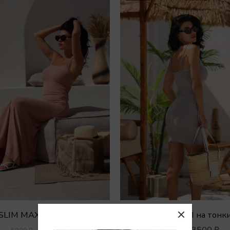
Платье SLIM MAXI на тонких бретелях
3900
₽
3500
₽