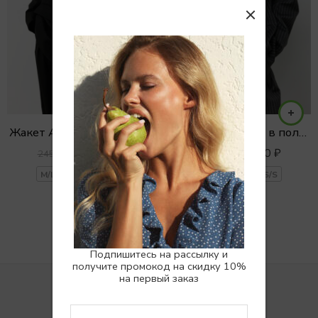
Жакет ACADEMIA BLACK
Жакет ACADEMIA в полоску
16900
₽
16900
₽
24500
₽
24500
₽
M/L
S/M
XS/S
M/L
S/M
XS/S
Подпишитесь на рассылку и
получите промокод на скидку 10%
на первый заказ