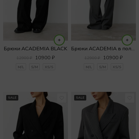
Брюки ACADEMIA BLACK
Брюки ACADEMIA в полоску
10900
₽
10900
₽
12900
₽
12900
₽
M/L
S/M
XS/S
M/L
S/M
XS/S
SALE
SALE