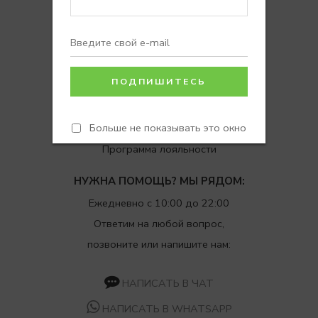
Покупателям
Доставка
Возврат
Вопросы и ответы
Отзывы
Больше не показывать это окно
Программа лояльности
НУЖНА ПОМОЩЬ? МЫ РЯДОМ:
Ежедневно с 10:00 до 22:00
Ответим на любой вопрос,
позвоните или напишите нам:
НАПИСАТЬ В ЧАТ
НАПИСАТЬ В WHATSAPP