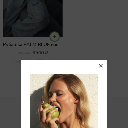
Рубашка PALM BLUE изо льна и вискозы
6900
₽
9900
₽
XS/S
S/M
M/L