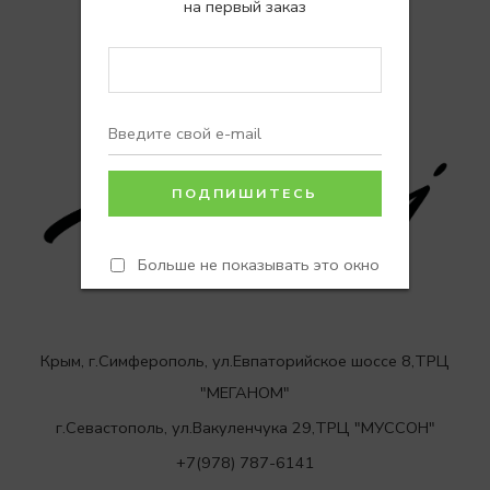
на первый заказ
позвоните или напишите нам:
НАПИСАТЬ В ЧАТ
НАПИСАТЬ В WHATSAPP
Больше не показывать это окно
Крым, г.Симферополь, ул.Евпаторийское шоссе 8,ТРЦ
"МЕГАНОМ"
г.Севастополь, ул.Вакуленчука 29,ТРЦ "МУССОН"
+7(978) 787-6141