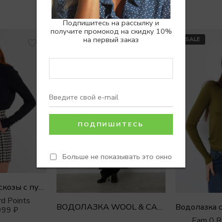
Похожие товары
Подпишитесь на рассылку и
получите промокод на скидку 10%
на первый заказ
РАСПРОДАНО
SALE
Больше не показывать это окно
Лонгслив из вискозы с пуговками на рукавах
d Points
ВОДОЛАЗКА WOOL & CASHMERE
999
₽
Earn 0 