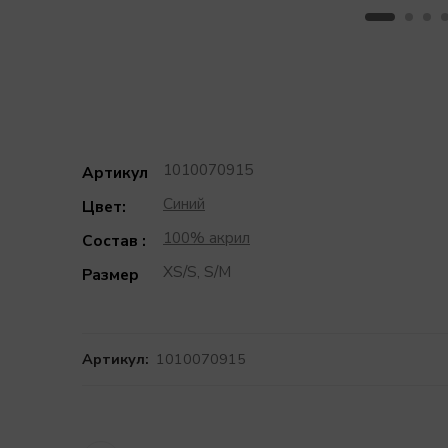
1010070915
Артикул
Синий
Цвет:
100% акрил
Состав :
XS/S, S/M
Размер
Артикул:
1010070915