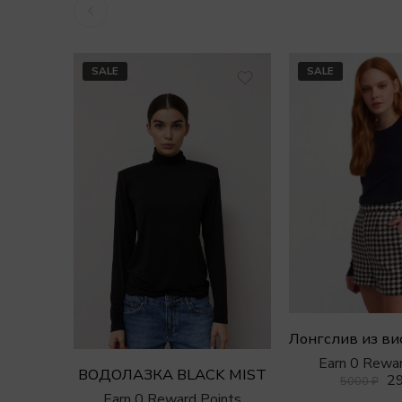
SALE
SALE
Earn 0 Rewar
ВОДОЛАЗКА BLACK MIST
2
5000
₽
Earn 0 Reward Points