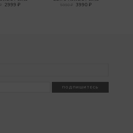
3990
₽
2999
₽
5990
₽
₽