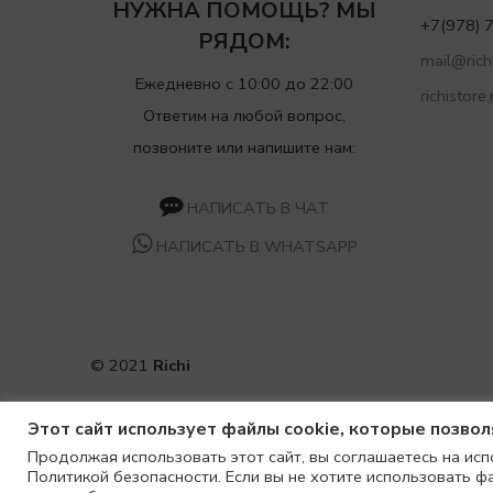
НУЖНА ПОМОЩЬ? МЫ
+7(978) 
РЯДОМ:
mail@richi
Ежедневно с 10:00 до 22:00
richistore.
Ответим на любой вопрос,
позвоните или напишите нам:
НАПИСАТЬ В ЧАТ
НАПИСАТЬ В WHATSAPP
© 2021
Richi
Этот сайт использует файлы cookie, которые позво
Продолжая использовать этот сайт, вы соглашаетесь на исп
Политикой безопасности. Если вы не хотите использовать ф