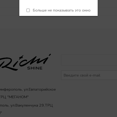
Больше не показывать это окно
Симферополь, ул.Евпаторийское
,ТРЦ "МЕГАНОМ"
ополь, ул.Вакуленчука 29,ТРЦ
"