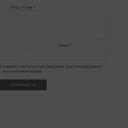
2 из
1
3 из 5
4 из 5
5 из 5
из
звёзд
5
звёзд
звёзд
Ваш отзыв
*
звёзд
5
звёзд
Email
*
il и адрес сайта в этом браузере для последующих
моих комментариев.