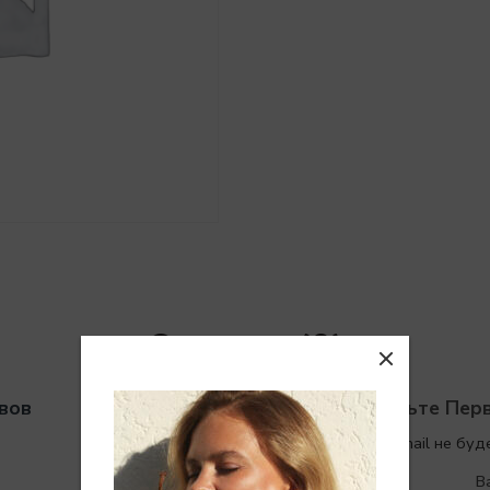
Отзывы (0)
вов
Будьте Перв
Ваш адрес email не буд
В