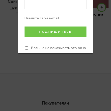
Свитер RS из хлопка
Earn 0 Reward Points
5900
₽
7900
₽
Свитер RS из хлопка
one
Больше не показывать это окно
Покупателям