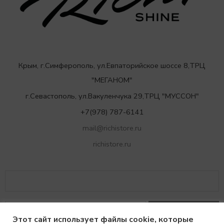
Крым, г.Симферополь, ул.Евпаторийское шоссе 8,ТРЦ
"МЕГАНОМ"
г.Севастополь, ул.Вакуленчука 29,ТРЦ "МУССОН"
+7(978) 787-6141
mail@richistore.ru
richistore.ru
Этот сайт использует файлы cookie, которые