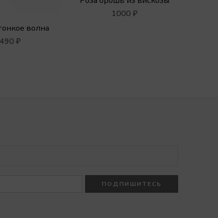
Роза брошь из вискозы
1000
₽
тонкое волна
490
₽