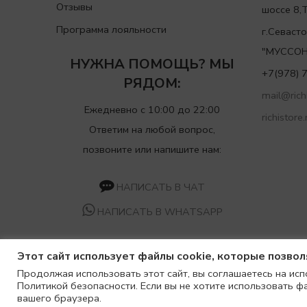
Отзывы
шоссе 8
Программа лояльности
г.Севаст
"МУССОН
НУЖНА ПОМОЩЬ? МЫ
+7(978) 
РЯДОМ:
mail@richi
Ежедневно с 10:00 до 22:00
richistore.
Ответим на любой вопрос,
позвоните или напишите нам:
НАПИСАТЬ В ЧАТ
НАПИСАТЬ В WHATSAPP
Этот сайт использует файлы cookie, которые позво
Продолжая использовать этот сайт, вы соглашаетесь на исп
© 2021
Richi
Политикой безопасности. Если вы не хотите использовать ф
вашего браузера.