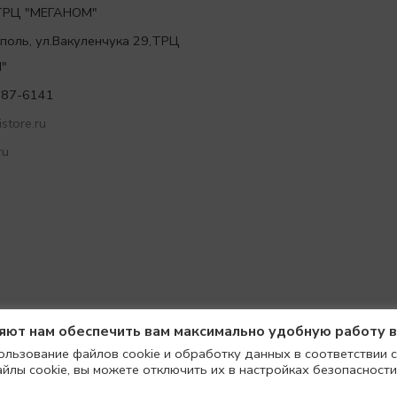
,ТРЦ "МЕГАНОМ"
ополь, ул.Вакуленчука 29,ТРЦ
"
787-6141
store.ru
ru
ляют нам обеспечить вам максимально удобную работу 
ользование файлов cookie и обработку данных в соответствии с
айлы cookie, вы можете отключить их в настройках безопасности