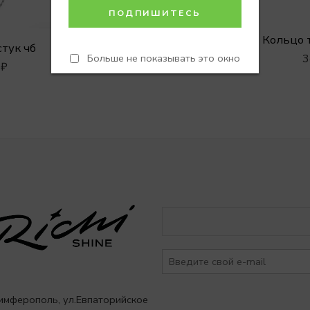
Кольцо 
стук чб
Кольцо широкое 11м
Больше не показывать это окно
3
0
₽
5190
₽
Симферополь, ул.Евпаторийское