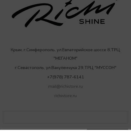
Крым, г.Симферополь, ул.Евпаторийское шоссе 8,ТРЦ
"МЕГАНОМ"
г.Севастополь, ул.Вакуленчука 29,ТРЦ "МУССОН"
+7(978) 787-6141
mail@richistore.ru
richistore.ru