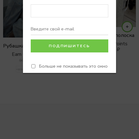
Рубашка CRUISE полоска
Earn 0 Reward Points
Рубашка PALM BLUE изо льна и вискозы
5900
₽
7900
₽
Earn 0 Reward Points
one
6900
₽
9900
₽
Больше не показывать это окно
XS/S
S/M
M/L