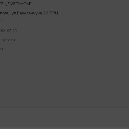
,ТРЦ "МЕГАНОМ"
ополь, ул.Вакуленчука 29,ТРЦ
"
787-6141
store.ru
ru