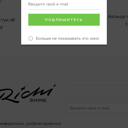
Роза брошь из вискозы
1000
₽
Кольцо 
стук чб
3
0
₽
Больше не показывать это окно
Симферополь, ул.Евпаторийское