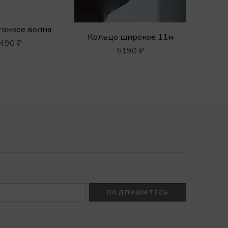
тонкое волна
Кольцо широкое 11м
490
₽
5190
₽