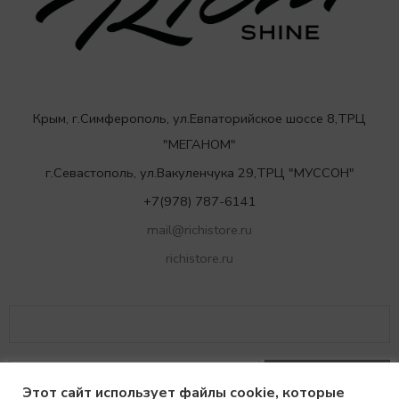
Крым, г.Симферополь, ул.Евпаторийское шоссе 8,ТРЦ
"МЕГАНОМ"
г.Севастополь, ул.Вакуленчука 29,ТРЦ "МУССОН"
+7(978) 787-6141
mail@richistore.ru
richistore.ru
Этот сайт использует файлы cookie, которые