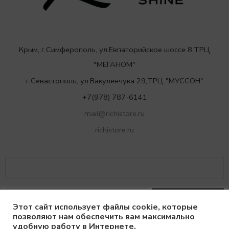
Крым, г.Симферополь, ул.Евпаторийское шоссе 8,ТРЦ
"МЕГАНОМ"
г.Севастополь, ул.Вакуленчука 29,ТРЦ "МУССОН"
+7(978) 787-6141
mail@richistore.ru
richistore.ru
Этот сайт использует файлы cookie, которые
позволяют нам обеспечить вам максимально
удобную работу в Интернете.