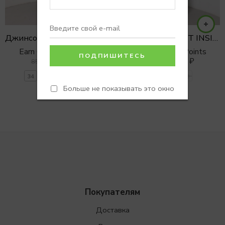
Джинсовое платье STRAIGHT с разрезами
Джинсы STRAIGHT INSIDE OUT
Earn 0 Reward Points
Earn 0 Reward Points
5100
₽
5990
₽
8500
₽
6990
₽
34
36
38
40
34
36
38
Больше не показывать это окно
Покупателям
Доставка