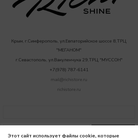
Крым, г.Симферополь, ул.Евпаторийское шоссе 8,ТРЦ
"МЕГАНОМ"
г.Севастополь, ул.Вакуленчука 29,ТРЦ "МУССОН"
+7(978) 787-6141
mail@richistore.ru
richistore.ru
Этот сайт использует файлы cookie, которые