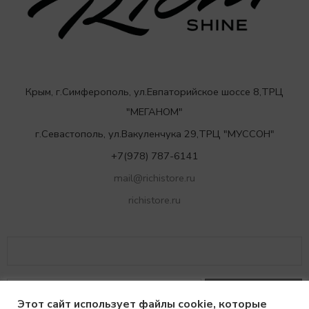
Крым, г.Симферополь, ул.Евпаторийское шоссе 8,ТРЦ
"МЕГАНОМ"
г.Севастополь, ул.Вакуленчука 29,ТРЦ "МУССОН"
+7(978) 787-6141
mail@richistore.ru
richistore.ru
Этот сайт использует файлы cookie, которые