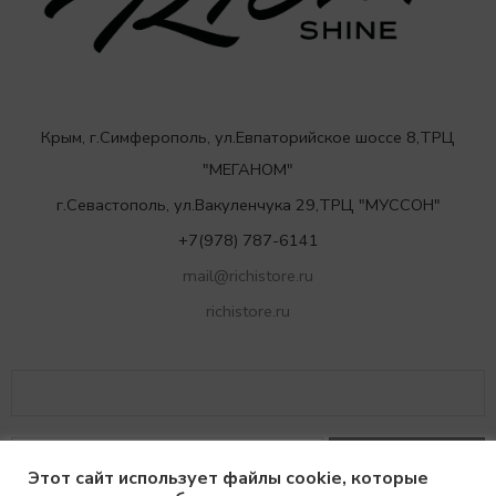
Крым, г.Симферополь, ул.Евпаторийское шоссе 8,ТРЦ
"МЕГАНОМ"
г.Севастополь, ул.Вакуленчука 29,ТРЦ "МУССОН"
+7(978) 787-6141
mail@richistore.ru
richistore.ru
Этот сайт использует файлы cookie, которые