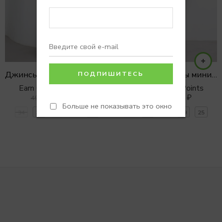
Джинсы PALAZZO в белом оттенке
Джинсовые шорты мини GRUNGE
Earn 0 Reward Points
Earn 0 Reward Points
3990
₽
3900
₽
4990
₽
4900
₽
Больше не показывать это окно
34
36
38
40
42
26
27
28
29
25