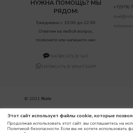
НУЖНА ПОМОЩЬ? МЫ
+7(978) 
РЯДОМ:
mail@richi
Ежедневно с 10:00 до 22:00
richistore.
Ответим на любой вопрос,
позвоните или напишите нам:
НАПИСАТЬ В ЧАТ
НАПИСАТЬ В WHATSAPP
© 2021
Richi
Этот сайт использует файлы cookie, которые позво
Продолжая использовать этот сайт, вы соглашаетесь на исп
Политикой безопасности. Если вы не хотите использовать ф