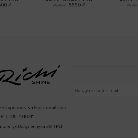
500
₽
5990
₽
7990
7990
₽
Симферополь, ул.Евпаторийское
,ТРЦ "МЕГАНОМ"
ополь, ул.Вакуленчука 29,ТРЦ
"