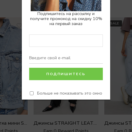
Похожие товары
Подпишитесь на рассылку и
получите промокод на скидку 10%
на первый заказ
SALE
SALE
Больше не показывать это окно
Джинсовая куртка мини SUPER BLUE
Джинсы STRAIGHT LEATHER COMBO
Earn 0 
d Points
Earn 0 Reward Points