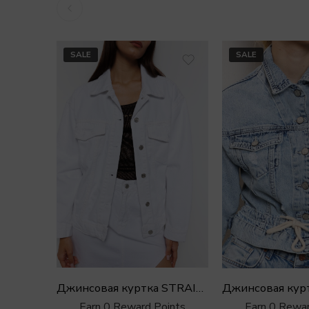
SALE
SALE
Джинсовая куртка STRAIGHT в белом оттенке
Earn 0 Reward Points
Earn 0 Rewar