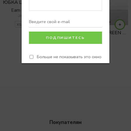
ЮБКА ШОРТЫ VANESSA OLIVE
Earn 0 Reward Points
5900
₽
7900
₽
XS/S
S/M
M/L
Шорты BONITA GREEN в полоску
Больше не показывать это окно
Покупателям