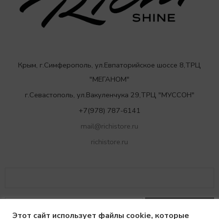
Крым, г.Симферополь, ул.Евпаторийское шоссе 8,ТРЦ
"МЕГАНОМ"
г.Севастополь, ул.Вакуленчука 29,ТРЦ "МУССОН"
+7(978) 787-6141
mail@richistore.ru
richistore.ru
Этот сайт использует файлы cookie, которые