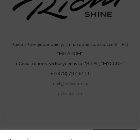
Крым, г.Симферополь, ул.Евпаторийское шоссе 8,ТРЦ
"МЕГАНОМ"
г.Севастополь, ул.Вакуленчука 29,ТРЦ "МУССОН"
+7(978) 787-6141
mail@richistore.ru
richistore.ru