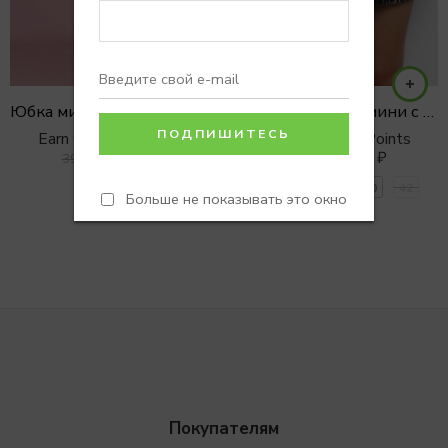
Юбка мини из премиального хлопка
Джинсовая юбка мини с анималистическим принтом
Earn 0 Reward Points
Earn 0 Reward Points
2900
₽
3990
₽
3900
₽
4990
₽
one
34
36
38
40
42
Больше не показывать это окно
Покупателям