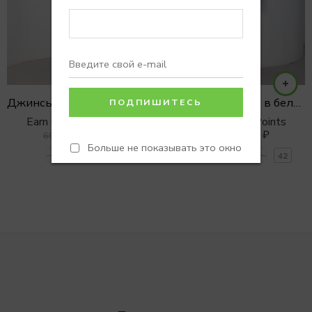
Джинсы STRAIGHT INSIDE OUT
Джинсы PALAZZO в белом оттенке
Earn 0 Reward Points
Earn 0 Reward Points
5990
₽
3990
₽
6990
₽
4990
₽
Больше не показывать это окно
34
36
38
34
36
38
40
42