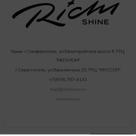
Крым, г.Симферополь, ул.Евпаторийское шоссе 8,ТРЦ
"МЕГАНОМ"
г.Севастополь, ул.Вакуленчука 29,ТРЦ "МУССОН"
+7(978) 787-6141
mail@richistore.ru
richistore.ru