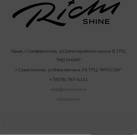
Крым, г.Симферополь, ул.Евпаторийское шоссе 8,ТРЦ
"МЕГАНОМ"
г.Севастополь, ул.Вакуленчука 29,ТРЦ "МУССОН"
+7(978) 787-6141
mail@richistore.ru
richistore.ru