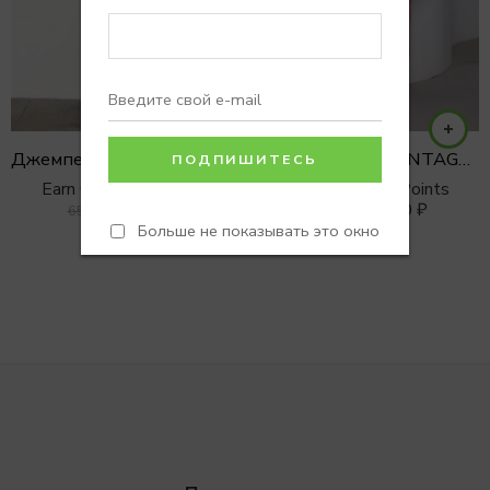
Джемпер поло из премиального хлопка
Кардиган MAXI VINTAGE с потертостями ROSE
Earn 0 Reward Points
Earn 0 Reward Points
5500
₽
8990
₽
6500
₽
12990
₽
Больше не показывать это окно
one
one