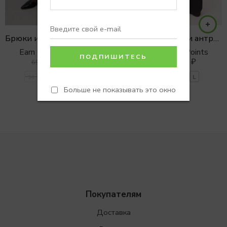
Брюки из эко кожи STRAIGHT
Брюки с разрезами антрацит
Earn 0 Reward Points
Earn 0 Reward Points
2999
₽
2990
₽
6990
₽
3990
₽
34
36
38
40
XS
S
M
L
Больше не показывать это окно
Покупателям
Доставка