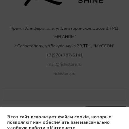
Крым, г.Симферополь, ул.Евпаторийское шоссе 8,ТРЦ
"МЕГАНОМ"
г.Севастополь, ул.Вакуленчука 29,ТРЦ "МУССОН"
+7(978) 787-6141
mail@richistore.ru
richistore.ru
Этот сайт использует файлы cookie, которые
позволяют нам обеспечить вам максимально
удобную работу в Интернете.