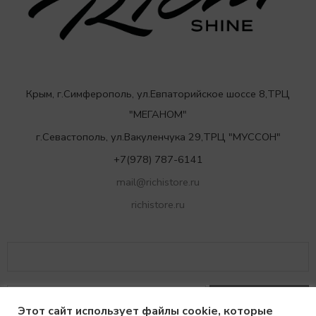
Крым, г.Симферополь, ул.Евпаторийское шоссе 8,ТРЦ
"МЕГАНОМ"
г.Севастополь, ул.Вакуленчука 29,ТРЦ "МУССОН"
+7(978) 787-6141
mail@richistore.ru
richistore.ru
Этот сайт использует файлы cookie, которые