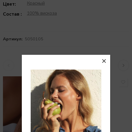
Красный
Цвет:
100% вискоза
Состав :
Артикул:
5050105
Похожие товары
РАСПРОДАНО