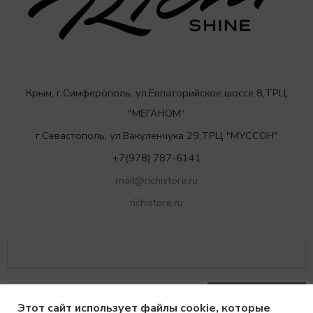
Крым, г.Симферополь, ул.Евпаторийское шоссе 8,ТРЦ
"МЕГАНОМ"
г.Севастополь, ул.Вакуленчука 29,ТРЦ "МУССОН"
+7(978) 787-6141
mail@richistore.ru
richistore.ru
Этот сайт использует файлы cookie, которые